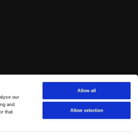
Allow all
alyse our
ing and
Allow selection
r that
va de litígios do