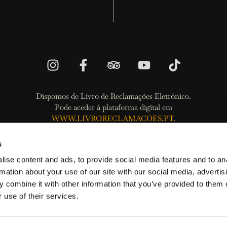
Dispomos de Livro de Reclamações Eletrónico.
Pode aceder à plataforma digital em
WWW.LIVRORECLAMACOES.PT.
Política de Privacidade
s
Política de Termos e Condições
ise content and ads, to provide social media features and to an
Política de Cookies
rmation about your use of our site with our social media, advertis
 combine it with other information that you’ve provided to them o
 consumidor pode recorrer a uma das Entidades de resolução alternati
 use of their services.
consumidor,
www.consumidor.gov.pt
.