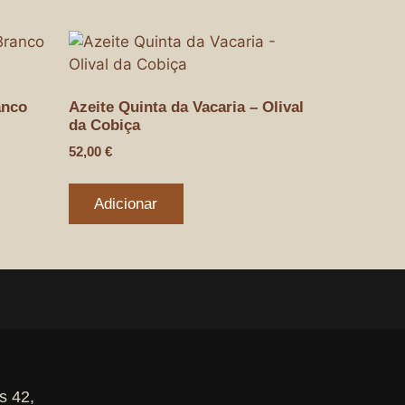
anco
Azeite Quinta da Vacaria – Olival
da Cobiça
52,00
€
Adicionar
s 42,