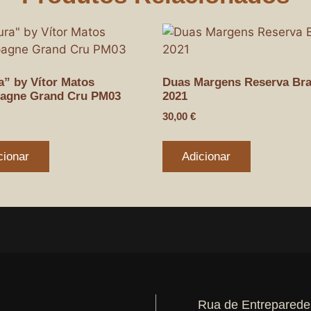
a” by Vítor Matos
Duas Margens Reserva Br
agne Grand Cru PM03
2021
30,00
€
cionar
Adicionar
Rua de Entreparede