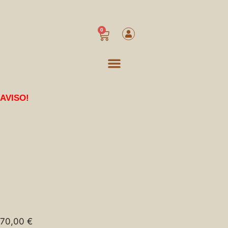
0
AVISO!
Produtos líquidos não podem ser enviados por
Correos Express
“Natura“ by Vitor
Matos Indeciso
70,00
€