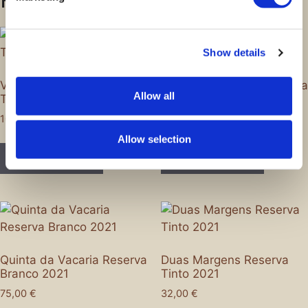
Show details
Vinho Dalva Colheita
Quinta da Vacaria Reserva
Allow all
Tardia
Tinto 2020
100,00
€
95,00
€
Allow selection
Adicionar
Adicionar
Quinta da Vacaria Reserva
Duas Margens Reserva
Branco 2021
Tinto 2021
75,00
€
32,00
€