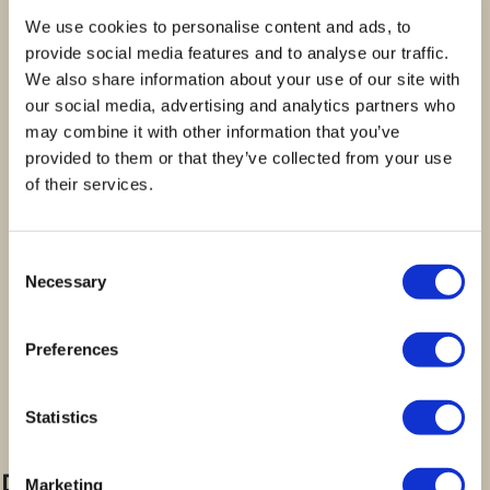
We use cookies to personalise content and ads, to
provide social media features and to analyse our traffic.
Nome
*
We also share information about your use of our site with
our social media, advertising and analytics partners who
may combine it with other information that you’ve
provided to them or that they’ve collected from your use
Email
*
of their services.
Guardar o meu nome, email e site neste
Consent
navegador para a próxima vez que eu
Necessary
Selection
comentar.
Preferences
Statistics
Produtos Relacionados
Marketing