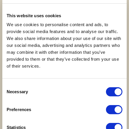
A sua avaliação sobre o produto
*
This website uses cookies
We use cookies to personalise content and ads, to
provide social media features and to analyse our traffic.
Nome
*
We also share information about your use of our site with
our social media, advertising and analytics partners who
may combine it with other information that you’ve
provided to them or that they’ve collected from your use
Email
*
of their services.
Guardar o meu nome, email e site neste
Consent
navegador para a próxima vez que eu comentar.
Necessary
Selection
Preferences
Statistics