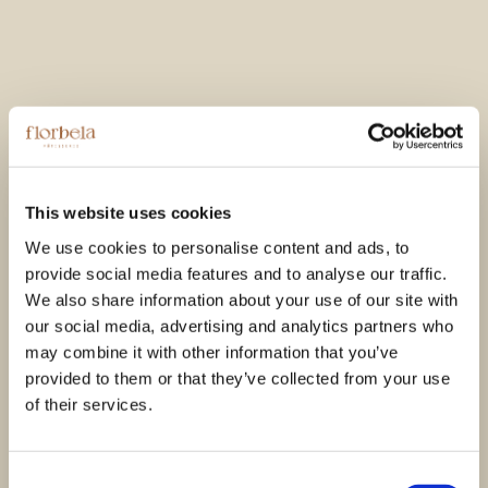
Avaliações
This website uses cookies
Ainda não existem avaliações.
We use cookies to personalise content and ads, to
provide social media features and to analyse our traffic.
Seja o primeiro a avaliar “AVENTAL
We also share information about your use of our site with
RESTAURANTE 2 MONKEYS”
our social media, advertising and analytics partners who
may combine it with other information that you’ve
A sua classificação
*
provided to them or that they’ve collected from your use
A sua avaliação sobre o produto
*
of their services.
Consent