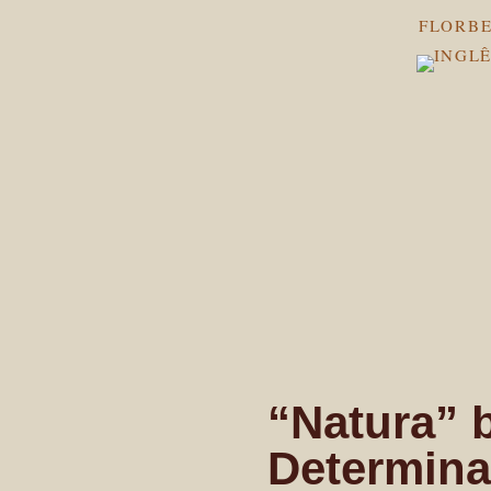
FLORBE
“Natura” 
Determin