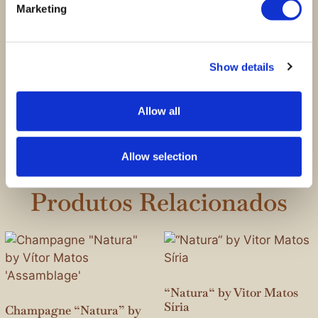
Marketing
Guardar o meu nome, email e site neste
navegador para a próxima vez que eu comentar.
Show details
Allow all
Allow selection
Produtos Relacionados
“Natura“ by Vitor Matos
Síria
Champagne “Natura” by