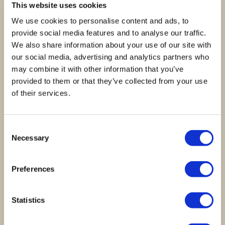
This website uses cookies
Avaliações
We use cookies to personalise content and ads, to
provide social media features and to analyse our traffic.
Ainda não existem avaliações.
We also share information about your use of our site with
our social media, advertising and analytics partners who
Seja o primeiro a avaliar “Icewine Inniskillin Gold
may combine it with other information that you’ve
Oak Aged Vidal”
provided to them or that they’ve collected from your use
of their services.
A sua classificação
*
A sua avaliação sobre o produto
*
Consent
Necessary
Selection
Preferences
Nome
*
Statistics
Email
*