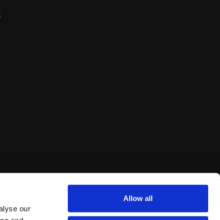
t
Allow all
alyse our