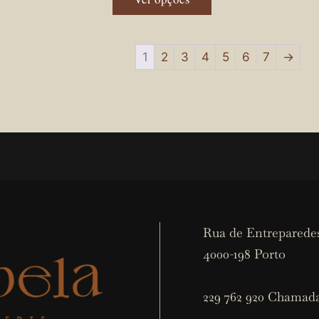
1
2
3
4
5
6
7
→
Rua de Entreparedes
4000-198 Porto
229 762 920 Chamada