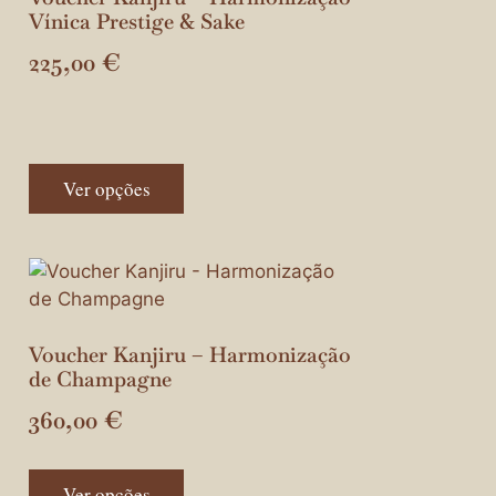
Vínica Prestige & Sake
225,00
€
Ver opções
o
Voucher Kanjiru – Harmonização
de Champagne
360,00
€
Ver opções