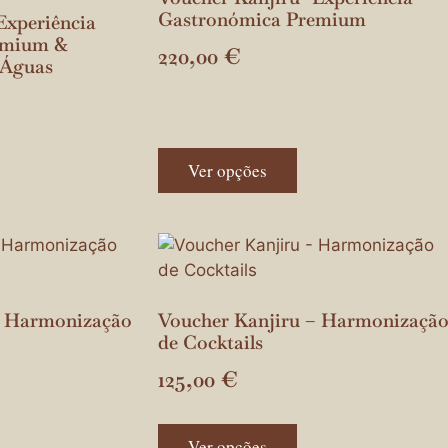
Gastronómica Premium
Experiência
emium &
220,00
€
 Águas
Ver opções
– Harmonização
Voucher Kanjiru – Harmonizaçã
de Cocktails
125,00
€
Ver opções