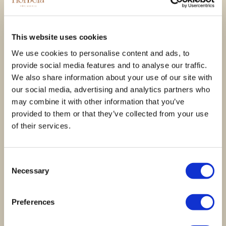
A sua avaliação sobre o produto
*
This website uses cookies
We use cookies to personalise content and ads, to
provide social media features and to analyse our traffic.
Nome
*
We also share information about your use of our site with
our social media, advertising and analytics partners who
may combine it with other information that you’ve
provided to them or that they’ve collected from your use
Email
*
of their services.
Guardar o meu nome, email e site neste
Consent
navegador para a próxima vez que eu comentar.
Necessary
Selection
Preferences