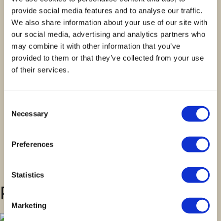
Nome
*
provide social media features and to analyse our traffic.
We also share information about your use of our site with
our social media, advertising and analytics partners who
Email
*
may combine it with other information that you’ve
provided to them or that they’ve collected from your use
of their services.
Guardar o meu nome, email e site neste
navegador para a próxima vez que eu
Consent
comentar.
Necessary
Selection
Preferences
Statistics
Produtos Relacionados
Marketing