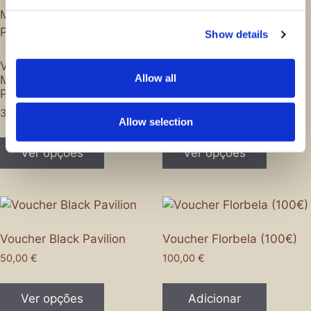
Show details
Voucher Blind – 12
Voucher Bartolomeu –
Allow all
Momentos & Master Wine
Privatização de Cofre (2
Pairing
Pessoas)
375,00
€
65,00
€
Allow selection
Ver opções
Ver opções
Voucher Black Pavilion
Voucher Florbela (100€)
50,00
€
100,00
€
Ver opções
Adicionar