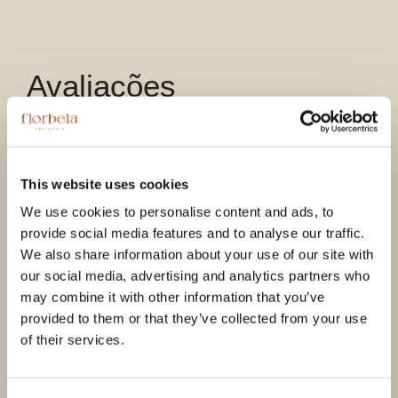
Avaliações
Ainda não existem avaliações.
Seja o primeiro a avaliar “Quinta da Vacaria Tawny
This website uses cookies
40 Anos”
We use cookies to personalise content and ads, to
A sua classificação
*
provide social media features and to analyse our traffic.
We also share information about your use of our site with
A sua avaliação sobre o produto
*
our social media, advertising and analytics partners who
may combine it with other information that you’ve
provided to them or that they’ve collected from your use
of their services.
Nome
*