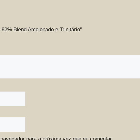
e 82% Blend Amelonado e Trinitário”
 navegador para a próxima vez que eu comentar.