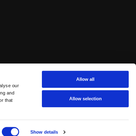
Allow all
alyse our
ing and
Allow selection
r that
va de litígios do
s.
Show details