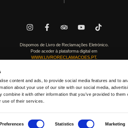
Dispomos de Livro de Reclamações Eletrónico.
Pode aceder à plataforma digital em
WWW.LIVRORECLAMACOES.PT.
Política de Privacidade
s
Política de Termos e Condições
ise content and ads, to provide social media features and to an
Política de Cookies
rmation about your use of our site with our social media, advertis
 combine it with other information that you’ve provided to them o
 consumidor pode recorrer a uma das Entidades de resolução alternati
 use of their services.
consumidor,
www.consumidor.gov.pt
.
esenvolvido por Puxe Negócios @2024. Todos os direitos reservado
Preferences
Statistics
Marketing