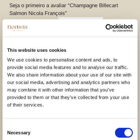
Seja o primeiro a avaliar “Champagne Billecart
Salmon Nicola François”
A sua classificação
*
A sua avaliação sobre o produto
*
This website uses cookies
We use cookies to personalise content and ads, to
provide social media features and to analyse our traffic.
Nome
*
We also share information about your use of our site with
our social media, advertising and analytics partners who
may combine it with other information that you’ve
Email
*
provided to them or that they’ve collected from your use
of their services.
Guardar o meu nome, email e site neste
Consent
navegador para a próxima vez que eu comentar.
Necessary
Selection