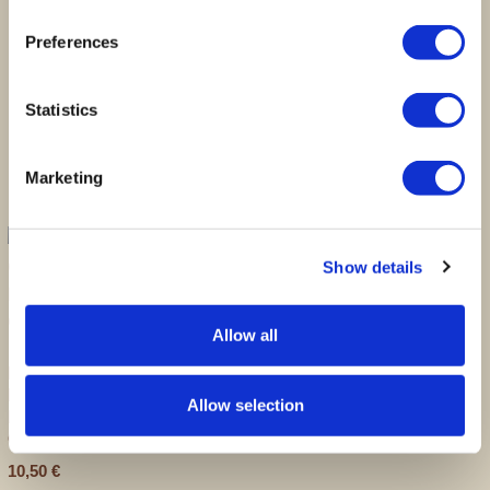
Preferences
Statistics
Produtos Relacionados
Marketing
Show details
Champagne Billecart
Allow all
Salmon Rosé
BOGANGUINHAS DE CHÁ
150,00
€
PRETO COM
Allow selection
BERGAMOTA E
CHOCOLATE NEGRO
10,50
€