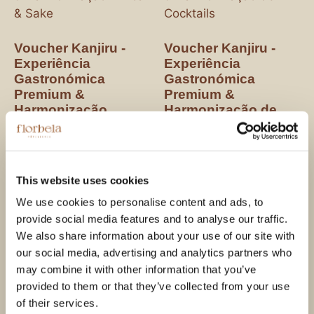
Voucher Kanjiru -
Voucher Kanjiru -
Experiência
Experiência
Gastronómica
Gastronómica
Premium &
Premium &
Harmonização
Harmonização de
Vínica & Sake
Cocktails
375,00
€
345,00
€
This website uses cookies
Ver opções
Ver opções
We use cookies to personalise content and ads, to
provide social media features and to analyse our traffic.
We also share information about your use of our site with
our social media, advertising and analytics partners who
may combine it with other information that you’ve
provided to them or that they’ve collected from your use
of their services.