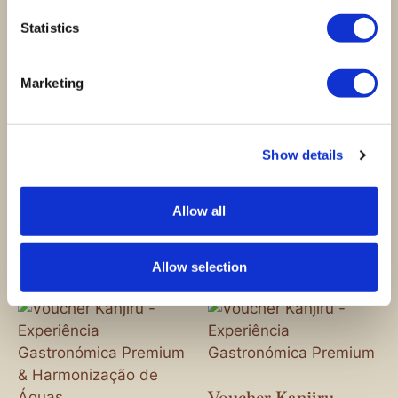
Statistics
Voucher Kanjiru -
Voucher Kanjiru -
Experiência
Experiência
Marketing
Gastronómica
Gastronómica
Premium &
Premium &
Harmonização de
Harmonização de
Champagne
Bebidas sem Álcool
Show details
580,00
€
305,00
€
Allow all
Ver opções
Ver opções
Allow selection
Voucher Kanjiru -