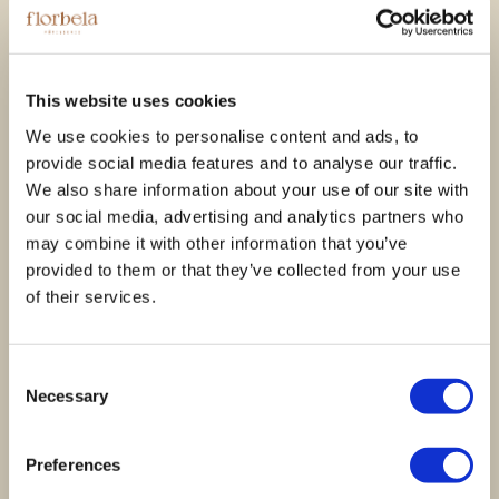
Voucher Kanjiru -
Voucher Kanjiru -
Experiência
Experiência
This website uses cookies
Gastronómica
Gastronómica
We use cookies to personalise content and ads, to
Premium &
Premium &
provide social media features and to analyse our traffic.
Harmonização Vínica
Harmonização de
We also share information about your use of our site with
& Sake
Cocktails
our social media, advertising and analytics partners who
375,00
€
345,00
€
may combine it with other information that you’ve
provided to them or that they’ve collected from your use
of their services.
Ver opções
Ver opções
Consent
Necessary
Selection
Preferences