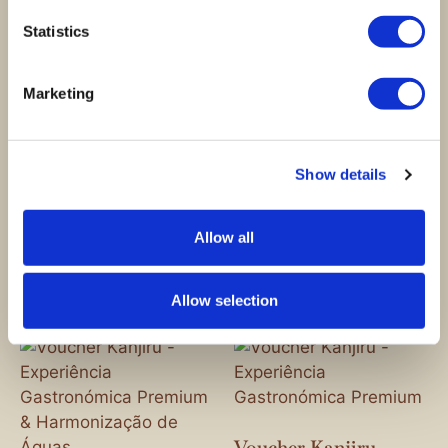
Statistics
Voucher Kanjiru -
Voucher Kanjiru -
Experiência
Experiência
Marketing
Gastronómica
Gastronómica
Premium &
Premium &
Harmonização de
Harmonização de
Champagne
Bebidas sem Álcool
Show details
580,00
€
305,00
€
Allow all
Ver opções
Ver opções
Allow selection
Voucher Kanjiru -