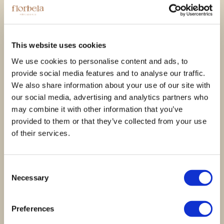
Voucher Kanjiru -
Voucher Kanjiru -
Experiência
Experiência
This website uses cookies
Gastronómica
Gastronómica
We use cookies to personalise content and ads, to
Premium &
Premium &
provide social media features and to analyse our traffic.
Harmonização Vínica
Harmonização de
We also share information about your use of our site with
& Sake
Cocktails
our social media, advertising and analytics partners who
375,00
€
345,00
€
may combine it with other information that you’ve
provided to them or that they’ve collected from your use
of their services.
Ver opções
Ver opções
Consent
Necessary
Selection
Preferences