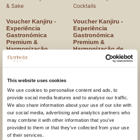
Voucher Kanjiru -
Voucher Kanjiru -
Experiência
Experiência
Gastronómica
Gastronómica
Premium &
Premium &
Harmonização
Harmonização de
Vínica & Sake
Cocktails
375,00
€
345,00
€
This website uses cookies
Ver opções
Ver opções
We use cookies to personalise content and ads, to
provide social media features and to analyse our traffic.
We also share information about your use of our site with
our social media, advertising and analytics partners who
may combine it with other information that you’ve
provided to them or that they’ve collected from your use
of their services.