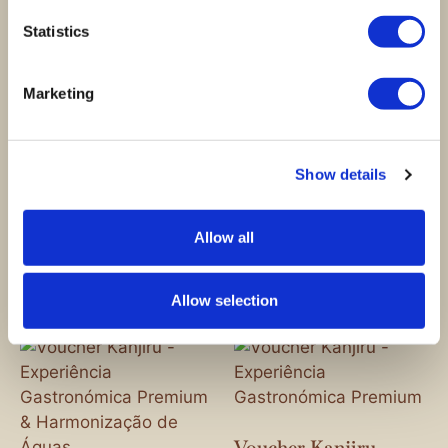
Statistics
Voucher Kanjiru -
Voucher Kanjiru -
Experiência
Experiência
Marketing
Gastronómica
Gastronómica
Premium &
Premium &
Harmonização de
Harmonização de
Champagne
Bebidas sem Álcool
Show details
580,00
€
305,00
€
Allow all
Ver opções
Ver opções
Allow selection
Voucher Kanjiru -