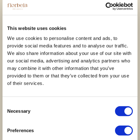
Voucher Kanjiru -
Voucher Kanjiru -
Experiência
Experiência
This website uses cookies
Gastronómica
Gastronómica
We use cookies to personalise content and ads, to
Premium &
Premium &
provide social media features and to analyse our traffic.
Harmonização Vínica
Harmonização de
We also share information about your use of our site with
& Sake
Cocktails
our social media, advertising and analytics partners who
375,00
€
345,00
€
may combine it with other information that you’ve
provided to them or that they’ve collected from your use
of their services.
Ver opções
Ver opções
Consent
Necessary
Selection
Preferences